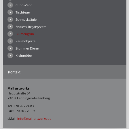
Cubo-Vario
Tischfeuer
Schmucksäule
Endless-Regalsystem
Blumengruß
Raumobjekte
Stummer Diener
Kleinmöbel
Kontakt
Mall artworks
Hauptstraße 54
73252 Lenningen-Gutenberg
Tel 0 70 26 - 24 83
Fax 0 70 26 - 70 19
eMail:
info@mall-artworks.de