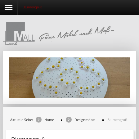
Blumengruß
Home
Unternehmen
Beratung
Schreinereiprodukte
Designmöbel
Ideenwerkstatt
Holzfachmarkt
Aktuelle Seite:
Home
Designmöbel
Blumengruß
Kontakt