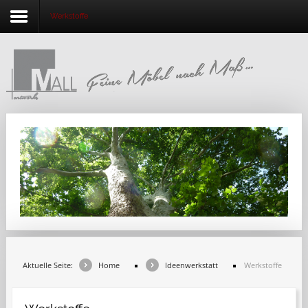
Werkstoffe
Home
Unternehmen
Beratung
Schreinereiprodukte
Designmöbel
Ideenwerkstatt
Holzfachmarkt
Aktuelle Seite:
Home
Ideenwerkstatt
Werkstoffe
Kontakt