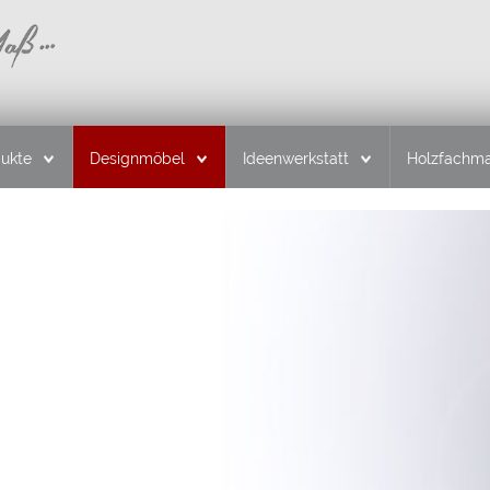
dukte
Designmöbel
Ideenwerkstatt
Holzfachma