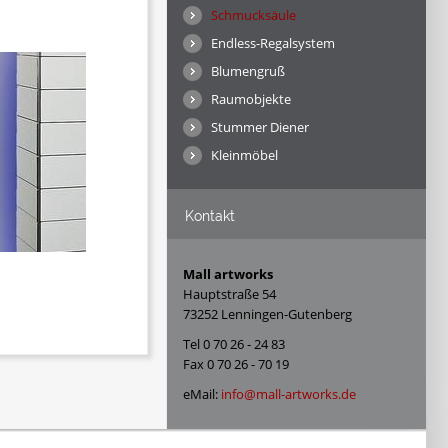
Schmucksäule
Endless-Regalsystem
Blumengruß
Raumobjekte
Stummer Diener
Kleinmöbel
Kontakt
Mall artworks
Hauptstraße 54
73252 Lenningen-Gutenberg
Tel 0 70 26 - 24 83
Fax 0 70 26 - 70 19
eMail:
info@mall-artworks.de