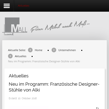
Aktuelles
Home
Unternehmen
Beratung
Aktuelle Seite:
Home
Unternehmen
Schreinereiprodukte
Aktuelles
Neu im Programm: Französische Designer-Stühle von Alki
Designmöbel
Aktuelles
Ideenwerkstatt
Neu im Programm: Französische Designer-
Holzfachmarkt
Stühle von Alki
Kontakt
Erstellt: 10. Oktober 2016
Es